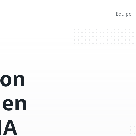
Equipo
con
 en
MA